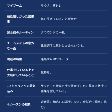
マイブーム
サウナ、筋トレ
最近嬉しかった出来
毎日生きていることが幸せ
事
試合前のルーティン
グラウンドに一礼
チームメイトの意外
亀田選手は意外とお金ないです。
な一面
現在の職業
建築/CADオペレーター
仕事をしている上で
気持ち。
大切にしていること
1.5キャリアへの意気
サッカーも仕事も手を抜かずに目に見える数字で
込み
結果を出していく。
背番号に相応しい選手になる。全試合で得点に絡
今シーズンの抱負
む。