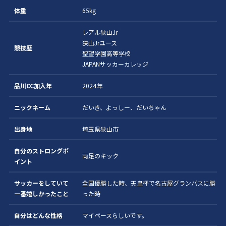
体重
65kg
レアル狭山Jr
狭山Jrユース
競技歴
聖望学園高等学校
JAPANサッカーカレッジ
品川CC加入年
2024年
ニックネーム
だいき、よっしー、だいちゃん
出身地
埼玉県狭山市
自分のストロングポ
両足のキック
イント
サッカーをしていて
全国優勝した時、天皇杯で名古屋グランパスに勝
一番嬉しかったこと
った時
自分はどんな性格
マイペースらしいです。