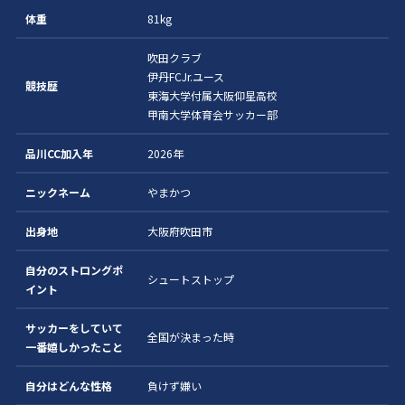
体重
81kg
吹田クラブ
伊丹FCJr.ユース
競技歴
東海大学付属大阪仰星高校
甲南大学体育会サッカー部
品川CC加入年
2026年
ニックネーム
やまかつ
出身地
大阪府吹田市
自分のストロングポ
シュートストップ
イント
サッカーをしていて
全国が決まった時
一番嬉しかったこと
自分はどんな性格
負けず嫌い