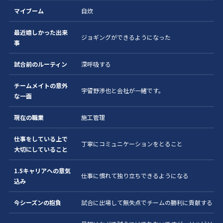
マイブーム
自炊
最近嬉しかった出来
ジョギングができるようになった
事
試合前のルーティン
深呼吸する
チームメイトの意外
宇留野渉也と会社が一緒です。
な一面
現在の職業
施工管理
仕事をしている上で
丁寧にコミュニケーションをとること
大切にしていること
1.5キャリアへの意気
仕事に慣れて独り立ちできるようになる
込み
今シーズンの抱負
試合に出場して無失点でチームの勝利に貢献する