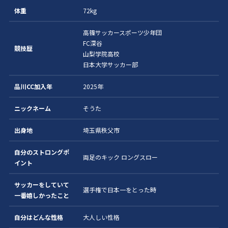
体重
72kg
高篠サッカースポーツ少年団
FC深谷
競技歴
山梨学院高校
日本大学サッカー部
品川CC加入年
2025年
ニックネーム
そうた
出身地
埼玉県秩父市
自分のストロングポ
両足のキック ロングスロー
イント
サッカーをしていて
選手権で日本一をとった時
一番嬉しかったこと
自分はどんな性格
大人しい性格