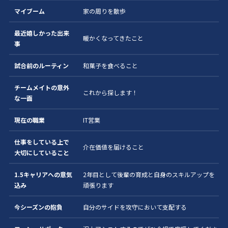
マイブーム
家の周りを散歩
最近嬉しかった出来
暖かくなってきたこと
事
試合前のルーティン
和菓子を食べること
チームメイトの意外
これから探します！
な一面
現在の職業
IT営業
仕事をしている上で
介在価値を届けること
大切にしていること
1.5キャリアへの意気
2年目として後輩の育成と自身のスキルアップを
込み
頑張ります
今シーズンの抱負
自分のサイドを攻守において支配する