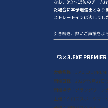
なお、8位〜15位のチームは
た場合に本予選進出
となり
ストレートインは逃しまし
引き続き、熱いご声援をよ
『3×3.EXE PREMIER
大会名称
：3×3.EXE PREMIE
開催日程
：2025年9月27日(
開催場所
：
グラングリーン
主催
：クロススポーツマー
承認
：国際バスケットボール