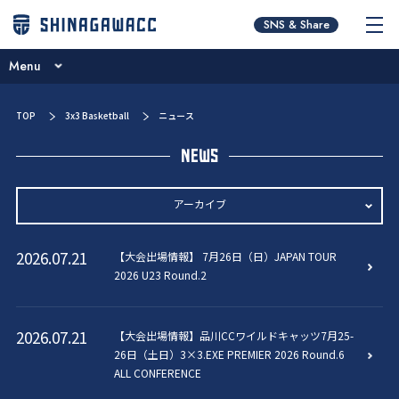
チームコンセプト
SNS & Share
ニュース
Menu
パートナー紹介
チームコンセプト
TOP
3x3 Basketball
ニュース
ブログ
ニュース
NEWS
試合日程・結果
パートナー紹介
選手／スタッフ紹介
アーカイブ
ブログ
お問い合わせ
2026年
試合日程・結果
2026.07.21
【大会出場情報】 7月26日（日）JAPAN TOUR
ファンクラブ
2025年
2026 U23 Round.2
選手／スタッフ紹介
2024年
お問い合わせ
2026.07.21
【大会出場情報】品川CCワイルドキャッツ7月25-
2023年
26日（土日）3×3.EXE PREMIER 2026 Round.6
ファンクラブ
ALL CONFERENCE
2022年