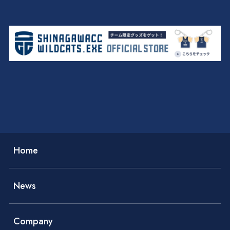
2026.04.29
2024.08.11
2022.09.04
【品川CCワイルドキャッツ】5月の活動スケジュー
ツの4選手が3月に開催される「FIBA 3×3 アジアカ
タッカー・ヘイモンド選手契約(新規)のお知らせ
Shanghai Masters 2023 出場のお知らせ
3×3.EXE PREMIER JAPAN 2022 PLAY OFFS出場が
2025.07.05
2024.10.16
ルのお知らせ
第3回ピックアップゲームを行いました
ップ 2025」の日本代表候補に選出
品川CCワイルドキャッツ 株式会社TLS（本社：品
決定！
2026.02.22
2023.02.01
2022.02.11
内山遥樹選手 加入のお知らせ
伊藤尚人選手加入のお知らせ
[大会結果] 3×3 Super Circuit Round.5 IBARAKI
川区）とオフィシャルパートナー契約を締結
2026.03.10
2025.09.16
2021.12.31
伊藤太陽選手 加入のお知らせ
3×3企業対抗バスケットボール大会 in 天王洲 参加
成瀬新司選手退団のお知らせ
2024.01.31
2023.09.19
チーム募集のお知らせ
品川CCワイルドキャッツ 2024-2025 パートナーシ
3×3.EXE PREMIER 2023 PLAYOFFSにて準優勝！世
2026.04.28
2025.05.18
2024.12.23
2022.06.27
6月7日(日)『みんなの品川スポーツFES.2026』 品
3×3バスケットボールリーグ 3XS 2025-2026シー
品川CCワイルドキャッツ 2024シーズン終了のお知
ップ プログラムを公開
界大会の出場権を獲得
3×3.EXE PREMIER CENTRAL TOKYO Conference
2026.02.22
2022.12.28
2022.02.10
森知史選手 加入のお知らせ
2022シーズン終了のお知らせ
[大会出場予定] 3×3 Super Circuit Round.5
2024.10.10
川インターシティ／品川グランドコモンズにて開
ズン 不参加のご報告
らせ
品川CCワイルドキャッツ、韓国で開催される3人制
Round.3の観戦チケット販売！
2026.03.03
2021.11.21
【品川CCワイルドキャッツ】3X3.EXE PREMIER
IBARAKI
[大会結果] 3×3 日本選手権大会 愛知県予選大会
催！
バスケの国際大会『FIBA 3×3ムグンファチャレン
2025.09.13
2026試合スケジュール発表
【#13位からの大逆襲 】3人制プロバスケ日本一を
ジャー』に出場決定！
2023.12.19
2023.05.23
目指した応援グッズ販売のお知らせ
野呂竜比人選手加入のお知らせ（SUPER
6月3日（土）品川インターシティにて3×3.EXE
2025.04.05
2024.11.13
2022.05.02
2025シーズン 選手契約合意のお知らせ（継続）
【大会出場情報】品川CCワイルドキャッツ 11月17
PREMIER）
PREMIER 2023 Round.2＆『みんなの品川スポーツ
[世界大会] FIBA 3×3 World Tour Utsunomiya
2026.03.28
【品川CCワイルドキャッツ】4月の活動スケジュー
日（日）3XS EGOZARU Division Round.6に出場
FES.2023』が開催
Opener 2022 への出場が決定！
2024.10.04
ルのお知らせ
【ホームゲーム開催】10月27日（日）天王洲アイ
ル「アイルしながわ」にて3人制バスケリーグ
『3XS』Round.4を開催
Home
News
Company