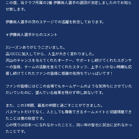
この度、当クラブ所属の2番 伊藤尚人選手の退団が決定しましたのでお知ら
せ致します。
伊藤尚人選手の次のステージでの活躍を祈念しております。
🔽伊藤尚人選手からのコメント
3シーズンありがとうございました。
品川CCに加入してから、人生が大きく変わりました。
沢山のチャンスを与えてくれたオーナー、サポートし続けてくれたスポンサ
ーの皆様、チームの活動を支えてくれたスタッフ、上手くいかない時期も応
援し続けてくれたファンの皆様に感謝の気持ちでいっぱいです！
ファンの皆様にはどこの会場でもホームゲームのような気持ちにさせていた
だいていたのに、望んでいる結果を残せず申し訳ないです。
また、この3年間、最高の仲間と過ごすことができました。
バスケットだけでなく、人としても尊敬できるチームメイトと切磋琢磨でき
たことは僕の財産です。
心の残りは日本一になれなかったことと、同い年の智也と試合に出れなかっ
たことです。