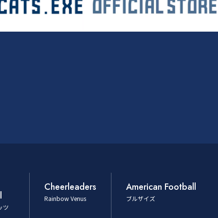
Cheerleaders
American Football
l
Rainbow Venus
ブルザイズ
ッツ