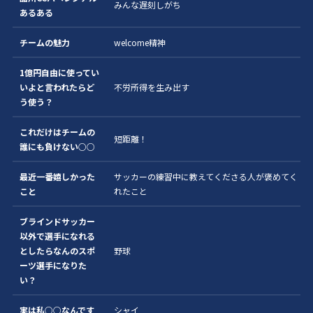
みんな遅刻しがち
あるある
チームの魅力
welcome精神
1億円自由に使ってい
いよと言われたらど
不労所得を生み出す
う使う？
これだけはチームの
短距離！
誰にも負けない○○
最近一番嬉しかった
サッカーの練習中に教えてくださる人が褒めてく
こと
れたこと
ブラインドサッカー
以外で選手になれる
としたらなんのスポ
野球
ーツ選手になりた
い？
実は私○○なんです
シャイ