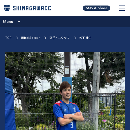
チームコンセプト
SNS & Share
ニュース
Menu
ブログ
チームコンセプト
TOP
Blind Soccer
選手・スタッフ
松下 佳生
試合日程･結果
ニュース
選手／スタッフ紹介
ブログ
お問い合わせ
試合日程･結果
選手／スタッフ紹介
お問い合わせ