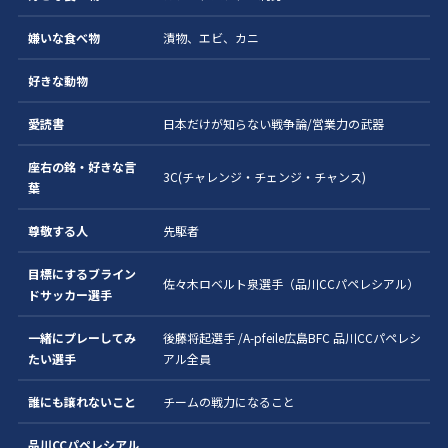
嫌いな食べ物
漬物、エビ、カニ
好きな動物
愛読書
日本だけが知らない戦争論/営業力の武器
座右の銘・好きな言
3C(チャレンジ・チェンジ・チャンス)
葉
尊敬する人
先駆者
目標にするブライン
佐々木ロベルト泉選手（品川CCパペレシアル）
ドサッカー選手
一緒にプレーしてみ
後藤将起選手 /A-pfeile広島BFC 品川CCパペレシ
たい選手
アル全員
誰にも譲れないこと
チームの戦力になること
品川CCパペレシアル