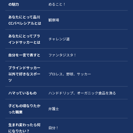
の魅力
めること！
あなたにとって品川
観察場
CCパペレシアルとは
あなたにとってブラ
チャレンジ道
インドサッカーとは
自分を一言で表すと
ファンタジスタ！
ブラインドサッカー
以外で好きなスポー
プロレス、野球、サッカー
ツ
ハマっているもの
ハンドドリップ、オーガニック食品を漁る
子どもの頃なりたか
弁護士
った職業
生まれ変わったら何
自分！
になりたい？