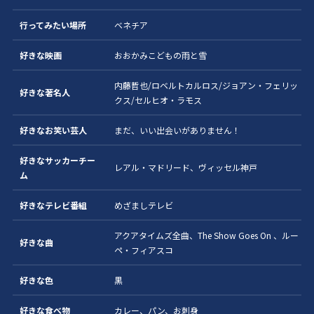
行ってみたい場所
ベネチア
好きな映画
おおかみこどもの雨と雪
内藤哲也/ロベルトカルロス/ジョアン・フェリッ
好きな著名人
クス/セルヒオ・ラモス
好きなお笑い芸人
まだ、いい出会いがありません！
好きなサッカーチー
レアル・マドリード、ヴィッセル神戸
ム
好きなテレビ番組
めざましテレビ
アクアタイムズ全曲、The Show Goes On 、ルー
好きな曲
ペ・フィアスコ
好きな色
黒
好きな食べ物
カレー、パン、お刺身