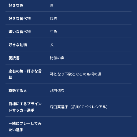
好きな色
青
好きな食べ物
焼肉
嫌いな食べ物
生魚
好きな動物
犬
愛読書
秘伝の声
座右の銘・好きな言
琴となり下駄となるのも桐の運
葉
尊敬する人
武田信玄
目標にするブライン
森田翼選手（品川CCパペレシアル）
ドサッカー選手
一緒にプレーしてみ
たい選手