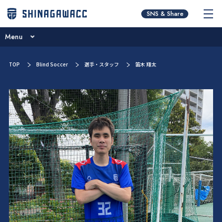
チームコンセプト
SNS & Share
ニュース
Menu
ブログ
チームコンセプト
TOP
Blind Soccer
選手・スタッフ
笛木 翔太
試合日程･結果
ニュース
選手／スタッフ紹介
ブログ
お問い合わせ
試合日程･結果
選手／スタッフ紹介
お問い合わせ