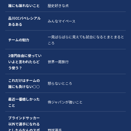
誰にも譲れないこと
歴史好きな点
品川CCパペレシアル
みんなマイペース
あるある
一見ばらばらに見えても試合になるとまとまると
チームの魅力
ころ
1億円自由に使ってい
いよと言われたらど
世界一周旅行
う使う？
これだけはチームの
怒らないところ
誰にも負けない○○
最近一番嬉しかった
侍ジャパンが強いこと
こと
ブラインドサッカー
以外で選手になれる
としたらなんのスポ
野球選手