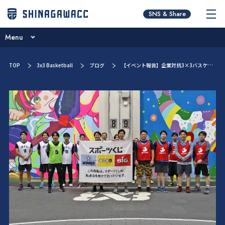
チームコンセプト
SNS & Share
ニュース
Menu
パートナー紹介
チームコンセプト
TOP
3x3 Basketball
ブログ
【イベント報告】企業対抗3×3バスケ大会in天王洲を開催しました。
ブログ
ニュース
試合日程・結果
パートナー紹介
選手／スタッフ紹介
ブログ
お問い合わせ
試合日程・結果
ファンクラブ
選手／スタッフ紹介
お問い合わせ
ファンクラブ