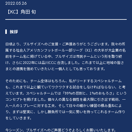
2022.05.26
【KC】角田 旬
挨拶
日頃より、ブルザイズへのご支援・ご声援ありがとうございます。我々の所
属する社会人アメリカンフットボール一部リーグ（X1）の大半が大企業の名
前をチーム名に掲げている中、ブルザイズは市民チームという形を取り続
け、さらに2022年には品川CCに合流しました。これまで以上に地域の皆さ
まとの連携を強めていきたいと一個人としても思っております。
そのためにも、チーム全体はもちろん、私がリードするスペシャルチーム
も、これまで以上に観ていてワクワクする試合をしなければならない、と考
えています。スペシャルチームでは「99%の忍耐と、1%のおもろさ」という
コンセプトを掲げました。個々人の異なる個性を最大限に引き出す戦術、一
人一人の１プレーに対する工夫、そして日々の細かい練習の積み重ねによ
り、まずは堅実に、しかし勝負所では一気に勢いを持ってこれるチーム作り
をしていきます。
今シーズン、ブルザイズへのご声援どうぞよろしくお願いいたします。