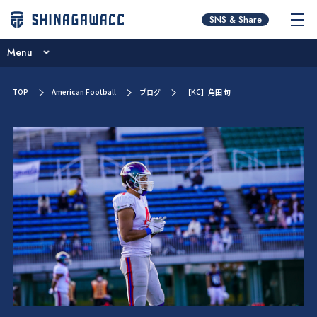
チームコンセプト
SNS & Share
ニュース
Menu
ブログ
チームコンセプト
TOP
American Football
ブログ
【KC】角田 旬
試合予定一覧
ニュース
選手／スタッフ紹介
ブログ
スポンサー紹介
試合予定一覧
チームオーナー・ブルザイズ会員
選手／スタッフ紹介
新人募集・お問い合わせ
スポンサー紹介
チームオーナー・ブルザイズ会員
新人募集・お問い合わせ