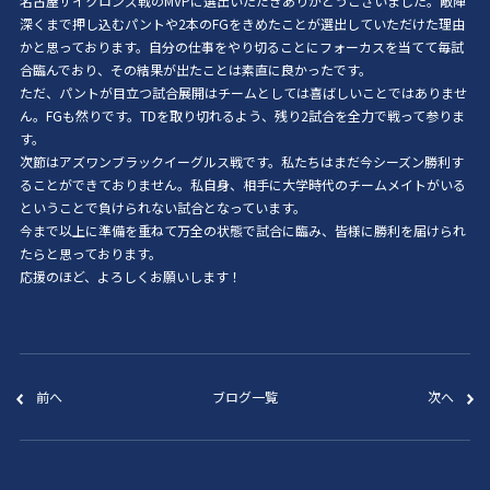
名古屋サイクロンズ戦のMVPに選出いただきありがとうございました。敵陣
深くまで押し込むパントや2本のFGをきめたことが選出していただけた理由
かと思っております。自分の仕事をやり切ることにフォーカスを当てて毎試
合臨んでおり、その結果が出たことは素直に良かったです。
ただ、パントが目立つ試合展開はチームとしては喜ばしいことではありませ
ん。FGも然りです。TDを取り切れるよう、残り2試合を全力で戦って参りま
す。
次節はアズワンブラックイーグルス戦です。私たちはまだ今シーズン勝利す
ることができておりません。私自身、相手に大学時代のチームメイトがいる
ということで負けられない試合となっています。
今まで以上に準備を重ねて万全の状態で試合に臨み、皆様に勝利を届けられ
たらと思っております。
応援のほど、よろしくお願いします！
前へ
ブログ一覧
次へ