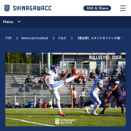
チームコンセプト
SNS & Share
ニュース
Menu
ブログ
チームコンセプト
TOP
American Football
ブログ
【第五節】スタンドのファンが選ぶMVP！
試合予定一覧
ニュース
選手／スタッフ紹介
ブログ
スポンサー紹介
試合予定一覧
チームオーナー・ブルザイズ会員
選手／スタッフ紹介
新人募集・お問い合わせ
スポンサー紹介
チームオーナー・ブルザイズ会員
新人募集・お問い合わせ