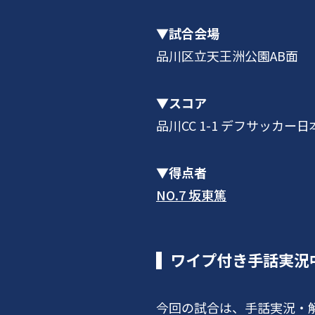
▼
試合会場
品川区立天王洲公園AB面
▼スコア
品川CC 1-1 デフサッカー
▼得点者
NO.7 坂東篤
ワイプ付き手話実況
今回の試合は、手話実況・