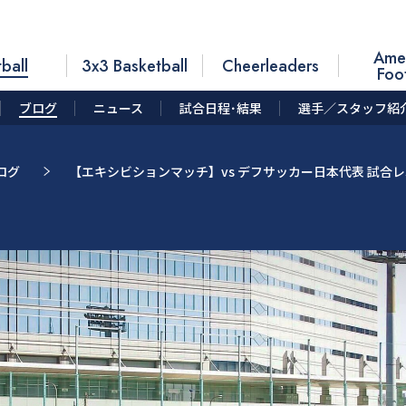
Ame
ball
3x3 Basketball
Cheerleaders
Foo
ブログ
ニュース
試合日程･結果
選手／スタッフ紹
ログ
【エキシビションマッチ】vs デフサッカー日本代表 試合