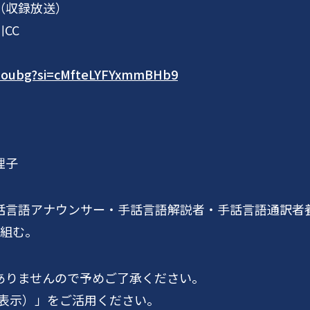
（収録放送）
CC
vHoubg?si=cMfteLYFYxmmBHb9
理子
言語アナウンサー・手話言語解説者・手話言語通訳者養
を組む。
ありませんので予めご了承ください。
字幕表示）」をご活用ください。