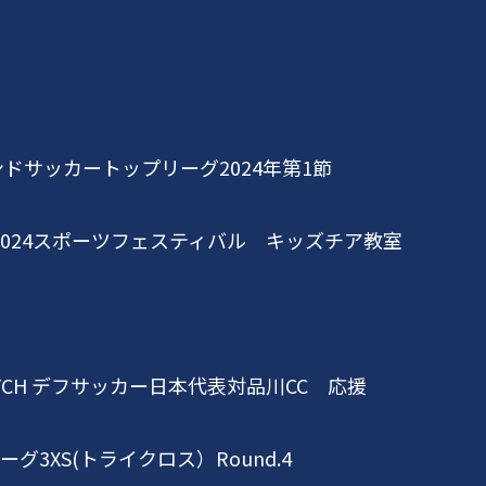
ンドサッカートップリーグ
2024
年第
1
節
024
スポーツフェスティバル キッズチア教室
TCH
デフサッカー日本代表対品川
CC
応援
ーグ
3XS(
トライクロス）
Round.4