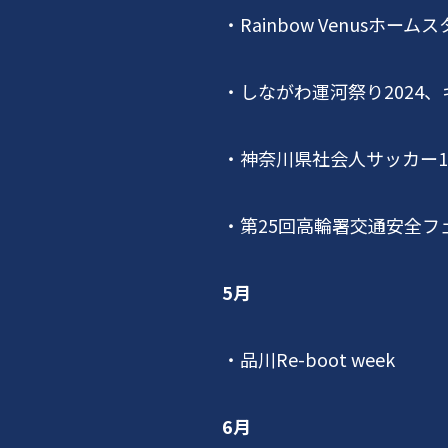
・
Rainbow Venus
ホームス
・しながわ運河祭り
2024
、
・神奈川県社会人サッカー
1
・第
25
回高輪署交通安全フ
5月
・品川
Re-boot week
6月