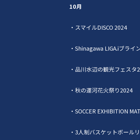
10月
・スマイル
DISCO 2024
・
Shinagawa LIGA.i
ブライ
・品川水辺の観光フェスタ
2
・秋の運河花火祭り
2024
・
SOCCER EXHIBITION MA
・
3
人制バスケットボールリ