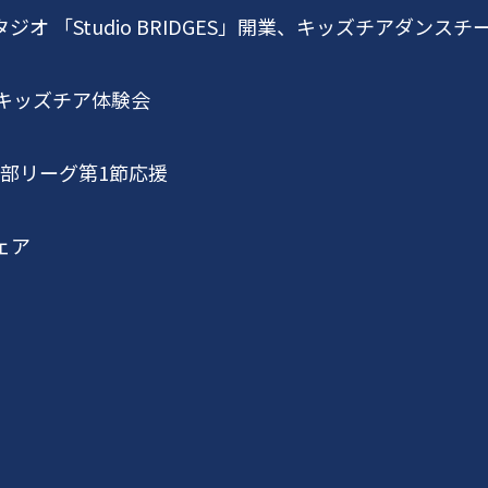
タジオ 「
Studio BRIDGES
」開業、キッズチアダンスチ
キッズチア体験会
部リーグ第
1
節応援
ェア