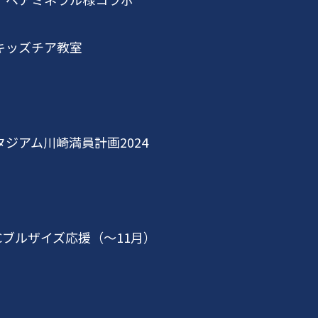
キッズチア教室
タジアム川崎満員計画
2024
C
ブルザイズ応援（～
11
月）