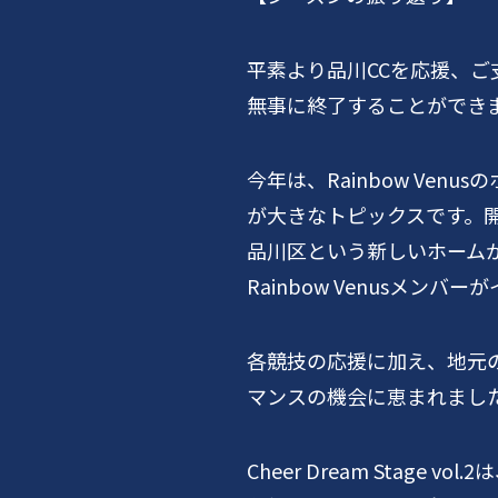
平素より品川
CC
を応援、ご
無事に終了することができ
今年は、
Rainbow Venus
の
が大きなトピックスです。
品川区という新しいホーム
Rainbow Venus
メンバーが
各競技の応援に加え、地元
マンスの機会に恵まれまし
Cheer Dream Stage vol.2
は