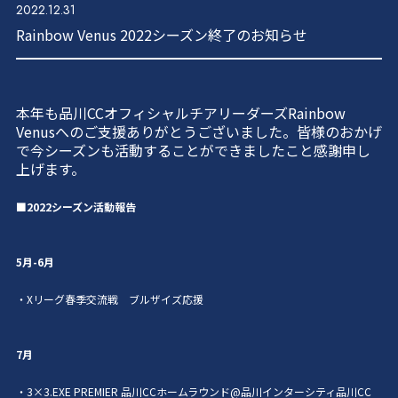
2022.12.31
Rainbow Venus 2022シーズン終了のお知らせ
本年も品川
CC
オフィシャルチアリーダーズ
Rainbow
Venus
へのご支援ありがとうございました。皆様のおかげ
で今シーズンも活動することができましたこと感謝申し
上げます。
■2022シーズン活動報告
5
月-6月
・X
リーグ春季交流戦 ブルザイズ応援
7
月
・3×3.EXE PREMIER
品川
CC
ホームラウンド
@
品川インターシティ品川
CC