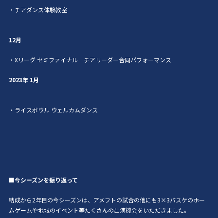
・チアダンス体験教室
12
月
・X
リーグ セミファイナル チアリーダー合同パフォーマンス
2023年 1月
・ライスボウル ウェルカムダンス
■今シーズンを振り返って
結成から
2
年目の今シーズンは、アメフトの試合の他にも
3×3
バスケのホー
ムゲームや地域のイベント等たくさんの出演機会をいただきました。