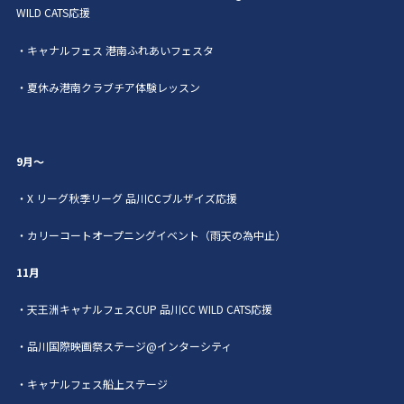
WILD CATS
応援
・キャナルフェス 港南ふれあいフェスタ
・夏休み港南クラブチア体験レッスン
9月〜
・X
リーグ秋季リーグ 品川
CC
ブルザイズ応援
・カリーコートオープニングイベント（雨天の為中止）
11月
・天王洲キャナルフェス
CUP
品川
CC WILD CATS
応援
・品川国際映画祭ステージ
@
インターシティ
・キャナルフェス船上ステージ