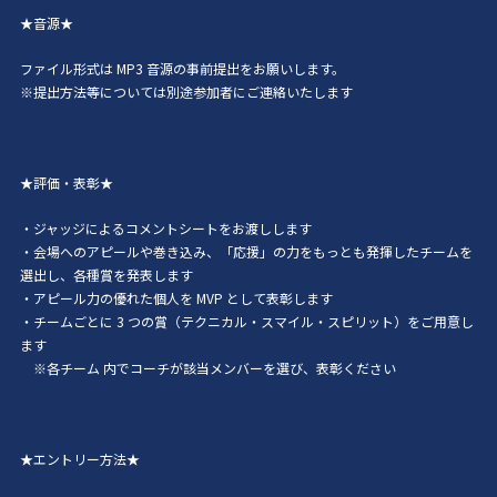
★音源★
ファイル形式は MP3 音源の事前提出をお願いします。
※提出方法等については別途参加者にご連絡いたします
★評価・表彰★
・ジャッジによるコメントシートをお渡しします
・会場へのアピールや巻き込み、「応援」の力をもっとも発揮したチームを
選出し、各種賞を発表します
・アピール力の優れた個人を MVP として表彰します
・チームごとに 3 つの賞（テクニカル・スマイル・スピリット）をご用意し
ます
※各チーム 内でコーチが該当メンバーを選び、表彰ください
★エントリー方法★