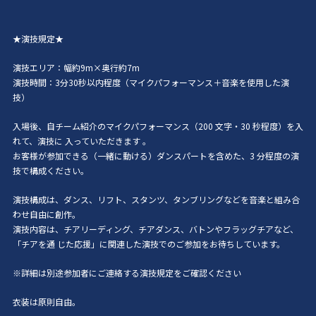
★演技規定★
演技エリア：幅約9m×奥行約7m
演技時間：3分30秒以内程度（マイクパフォーマンス＋音楽を使用した演
技）
入場後、自チーム紹介のマイクパフォーマンス（200 文字・30 秒程度）を入
れて、演技に 入っていただきます 。
お客様が参加できる（一緒に動ける）ダンスパートを含めた、3 分程度の演
技で構成ください。
演技構成は、ダンス、リフト、スタンツ、タンブリングなどを音楽と組み合
わせ自由に創作。
演技内容は、チアリーディング、チアダンス、バトンやフラッグチアなど、
「チアを通 じた応援」に関連した演技でのご参加をお待ちしています。
※詳細は別途参加者にご連絡する演技規定をご確認ください
衣装は原則自由。