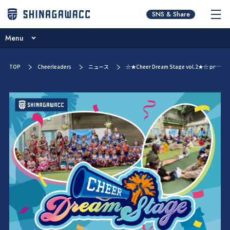
チームコンセプト
SNS & Share
ニュース
Menu
ブログ
チームコンセプト
TOP
Cheerleaders
ニュース
☆★Cheer Dream Stage vol.2★☆ presented by Rainbow Venus 出演者募集中！！
イベント一覧
ニュース
メンバー紹介
ブログ
お問い合わせ
イベント一覧
メンバー紹介
お問い合わせ