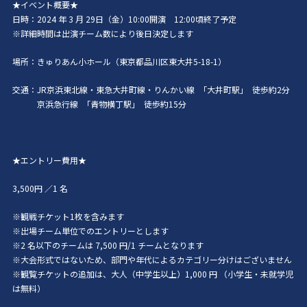
★イベント概要★
日時：2024 年 3 月 29日（金）10:00開演 12:00頃終了予定
※詳細時間は出演チーム数により後日決定します
場所：きゅりあん小ホール（東京都品川区東大井5-18-1）
交通：JR京浜東北線・東急大井町線・りんかい線 ｢大井町駅｣ 徒歩約2分
京浜急行線 ｢青物横丁駅｣ 徒歩約15分
★エントリー費用★
3,500円 ／1 名
※観戦チケット1枚を含みます
※出場チーム単位でのエントリーとします
※2 名以下のチームは 7,500 円/1 チームとなります
※大会形式ではないため、部門や年代によるカテゴリー分けはございません
※観覧チケットの追加は、大人（中学生以上）1,000 円 （小学生・未就学児
は無料）