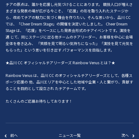
チアの原点は、誰かを応援し元気づけることにあります。 競技人口が増えさ
まざまな発表の場が広がる今こそ、「応援」の形を取り入れたステージか
ら、改めてチアの魅力に気づく機会を作りたい。そんな思いから、品川 CC
では、「Cheer Dream Stage」の開催を決定いたしました。 Cheer Dream
Stage は、「応援」をベースにした発表会形式のチアイベントです。演技を
通 じて、同じステージに出る他チームのチアリーダー、お客様を中心に会場
全体を巻き込み、 「笑顔を見て明るい気持ちになった」「演技を見て元気を
もらった」という思いを引き出す パフォーマンスを目指します。
★品川 CC オフィシャルチアリーダーズ Rainbow Venus とは？★
Rainbow Venus は、品川 CC のオフィシャルチアリーダーズとして、各種ス
ポーツ応援の 他、品川エリアを中心とした地域や企業・人と繋がり、貢献す
ることを目的として設立され たチアチームです。
たくさんのご応募お待ちしております！
前へ
ニュース一覧
次へ