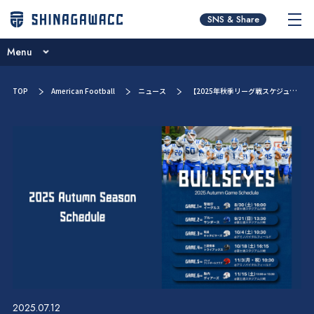
チームコンセプト
SNS & Share
ニュース
Menu
ブログ
チームコンセプト
TOP
American Football
ニュース
【2025年秋季リーグ戦スケジュール】
試合予定一覧
ニュース
選手／スタッフ紹介
ブログ
スポンサー紹介
試合予定一覧
チームオーナー・ブルザイズ会員
選手／スタッフ紹介
新人募集・お問い合わせ
スポンサー紹介
チームオーナー・ブルザイズ会員
新人募集・お問い合わせ
2025.07.12