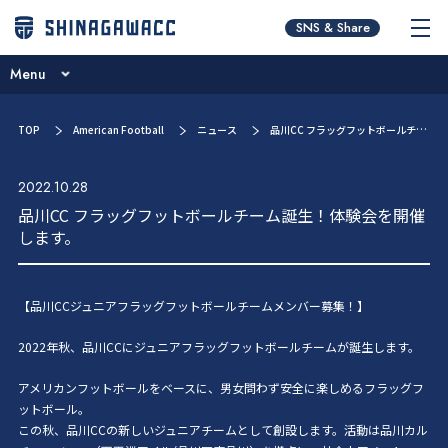
チームコンセプト
SNS & Share
ニュース
Menu
ブログ
チームコンセプト
TOP
American Football
ニュース
品川CC フラッグフットボールチーム誕生！体験会を開催します。
試合予定一覧
ニュース
選手／スタッフ紹介
2022.10.28
ブログ
品川CC フラッグフットボールチーム誕生！体験会を開催
スポンサー紹介
します。
試合予定一覧
チームオーナー・ブルザイズ会員
選手／スタッフ紹介
【品川CCジュニアフラッグフットボールチームメンバー募集！】
新人募集・お問い合わせ
スポンサー紹介
2022年秋、品川CCにジュニアフラッグフットボールチームが誕生します。
チームオーナー・ブルザイズ会員
アメリカンフットボールをベースに、男女問わず安全に楽しめるフラッグフ
新人募集・お問い合わせ
ットボール。
この秋、品川CCの新しいジュニアチームとして創設します。活動は品川カル