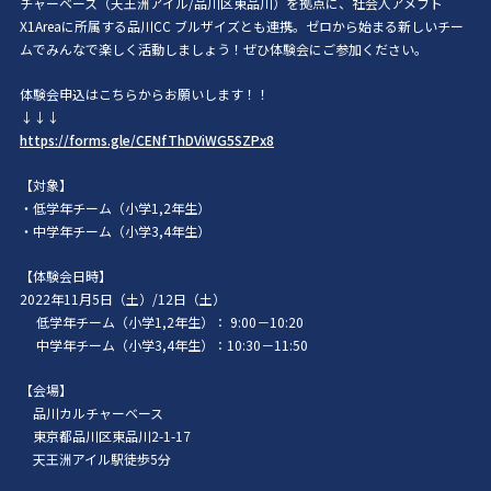
チャーベース（天王洲アイル/品川区東品川）を拠点に、社会人アメフト
X1Areaに所属する品川CC ブルザイズとも連携。ゼロから始まる新しいチー
ムでみんなで楽しく活動しましょう！ぜひ体験会にご参加ください。
体験会申込はこちらからお願いします！！
↓↓↓
https://forms.gle/CENfThDViWG5SZPx8
【対象】
・低学年チーム（小学1,2年生）
・中学年チーム（小学3,4年生）
【体験会日時】
2022年11月5日（土）/12日（土）
低学年チーム（小学1,2年生）： 9:00－10:20
中学年チーム（小学3,4年生）：10:30－11:50
【会場】
品川カルチャーベース
東京都品川区東品川2-1-17
天王洲アイル駅徒歩5分