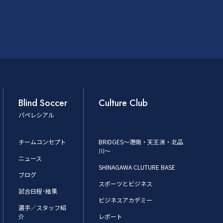
Blind Soccer
Culture Club
パペレシアル
チームコンセプト
BRIDGES～港南・天王洲・北品
川～
ニュース
SHINAGAWA CLUTURE BASE
ブログ
スポーツとビジネス
試合日程･結果
ビジネスアカデミー
選手／スタッフ紹
介
レポート