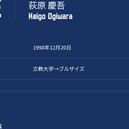
E
荻原 慶吾
Keigo Ogiwara
1998年12月20日
立教大学→ブルザイズ
覧