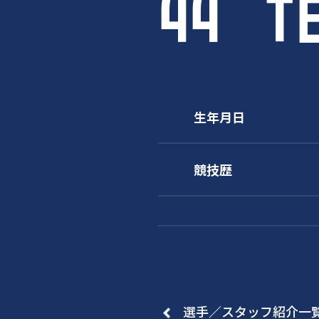
44
T
生年月日
競技歴
選手／スタッフ紹介一