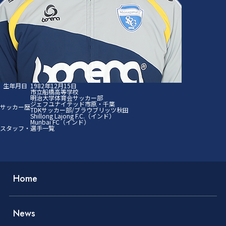
生年月日
1982年12月15日
市立船橋高等学校
明治大学体育会サッカー部
ジェフユナイテッド市原・千葉
サッカー歴
TDKサッカー部/ブラウブリッツ秋田
Shillong Lajong F.C.（インド）
Munbai FC（インド）
スタッフ・選手一覧
Home
News