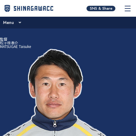
チームコンセプト
SNS & Share
ブログ
Menu
ニュース
チームコンセプト
監督
試合日程･結果
松ヶ枝泰介
MATSUGAE Taisuke
ブログ
選手／スタッフ紹介
ニュース
お問い合わせ
試合日程･結果
選手／スタッフ紹介
お問い合わせ