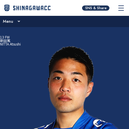
チームコンセプト
SNS & Share
ブログ
Menu
ニュース
チームコンセプト
13
FW
試合日程･結果
新田篤
NITTA Atsushi
ブログ
選手／スタッフ紹介
ニュース
お問い合わせ
試合日程･結果
選手／スタッフ紹介
お問い合わせ