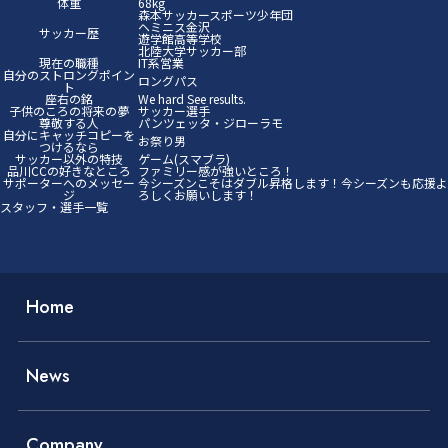
体重
68kg
森本サッカースポーツ少年団
ヘミニス金沢
サッカー歴
遊学館高等学校
北陸大学サッカー部
現在の職種
IT系営業
自分のストロングポイン
ロングパス
ト
座右の銘
We hard See results.
子供のころの将来の夢
サッカー選手
尊敬する人
パンツェッタ・ジローラモ
自分にキャッチコピーを
お祭り男
つけるなら
サッカー以外の特技
ゲーム(スマブラ)
品川CCの好きなところ
ファミリー感が強いところ！
サポーターへのメッセー
今シーズンこそはダブル昇格します！今シーズンも応援よ
ジ
ろしくお願いします！
スタッフ・選手一覧
Home
News
Company