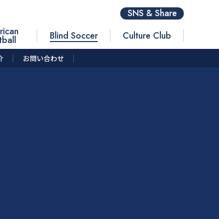
SNS & Share
rican
Blind Soccer
Culture Club
tball
介
お問い合わせ