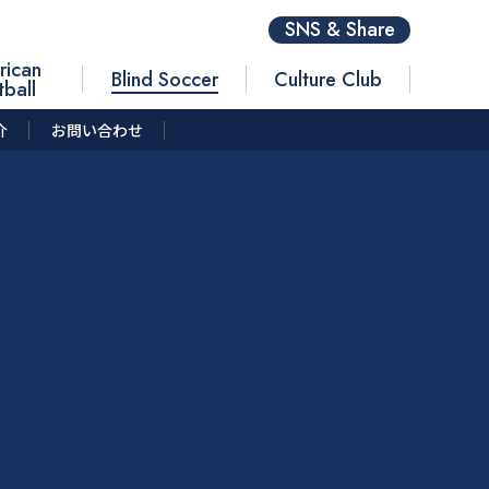
SNS & Share
rican
Blind Soccer
Culture Club
tball
介
お問い合わせ