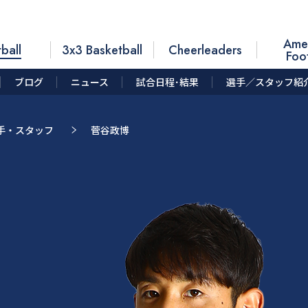
Ame
ball
3x3 Basketball
Cheerleaders
Foo
ブログ
ニュース
試合日程･結果
選手／スタッフ紹
手・スタッフ
菅谷政博