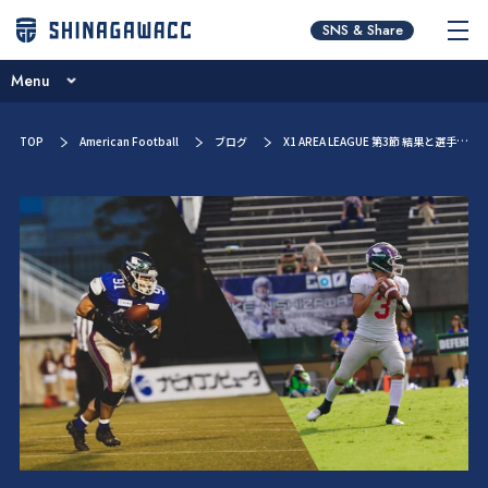
チームコンセプト
SNS & Share
ニュース
Menu
ブログ
チームコンセプト
TOP
American Football
ブログ
X1 AREA LEAGUE 第3節 結果と選手コメント
試合予定一覧
ニュース
選手／スタッフ紹介
ブログ
スポンサー紹介
試合予定一覧
チームオーナー・ブルザイズ会員
選手／スタッフ紹介
新人募集・お問い合わせ
スポンサー紹介
チームオーナー・ブルザイズ会員
新人募集・お問い合わせ