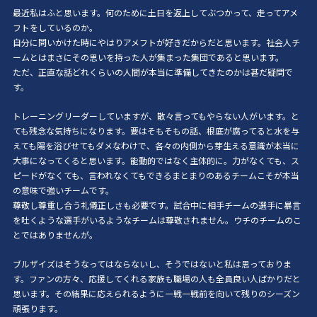
最近私はふと思います。何のために土日を返上してぶつかって、走ってアメ
フトをしているのか。
自分に問いかけた時にやはりアメフトが好きだからだと思います。社会人チ
ームとはまさにその思いを持った人が集まった集団であると思います。
ただ、正直な話どれくらいの人間が本当に準備してきたのかは甚だ疑問で
す。
トレーニングリーダーしていますが、散々言ってもやらない人がいます。と
ても残念な気持ちになります。要はそもそもの話、根底が腐ってると水を与
えても陽を浴びせてもダメなわけで、各々の内側から芽生える意識が本当に
大事になってくると思います。能動的ではなく主体的に。力がなくても、ス
ピードがなくても、言われなくてもできるまとまりのあるチームこそが本当
の意味で強いチームです。
尊敬し尊重し合う礼儀正しさも必要です。試合中に相手チームの選手に暴言
を吐くような選手がいるようなチームは尊敬されません。ウチのチームのこ
とではありませんが。
ブルザイズはそうなってはならないし、そうではないと私は思っておりま
す。ファンの方々、応援してくれる家族も職場の人も全員良い人ばかりだと
思います。その結果に応えられるように一戦一戦前を向いて残りのシーズン
頑張ります。