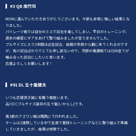
#3 QB 南竹司
MOMに選んでいただきありがとうございます。今節も非常に悔しい結果とな
りました。
パイレーツ戦では自分のミスで試合を壊してしまい、平日のトレーニング、
週末の練習とギアをあげて取り組みましたが足りませんでした。
ブルザイズに入り3年間ほぼ全試合、両親が奈良から観に来てくれるのです
が、負け試合ばかりでとても申し訳ないので、次節の電通戦ではODK全てが
噛み合った試合にしたいと思います。
応援よろしくお願いします！
#91 DL 五十嵐健太
いつも応援頂き誠に有難う御座います。
品川CCブルザイズ副将の五十嵐(いからし)です。
第3節のアズワン戦は関西にて行われました。
チームは2連敗している中で全員で普段トレーニングなどに取り組んで準備
していきましたが、結果は惨敗でした。