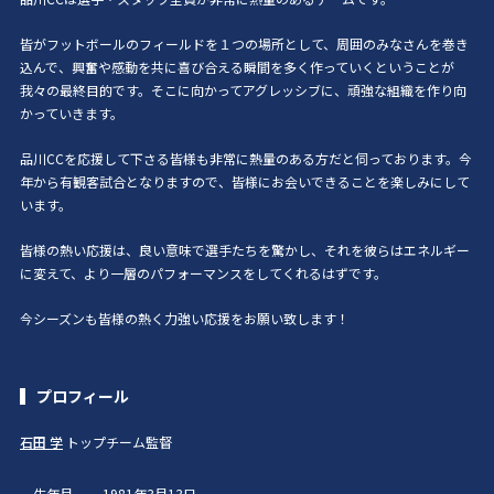
皆がフットボールのフィールドを１つの場所として、周囲のみなさんを巻き
込んで、興奮や感動を共に喜び合える瞬間を多く作っていくということが
我々の最終目的です。そこに向かってアグレッシブに、頑強な組織を作り向
かっていきます。
品川CCを応援して下さる皆様も非常に熱量のある方だと伺っております。今
年から有観客試合となりますので、皆様にお会いできることを楽しみにして
います。
皆様の熱い応援は、良い意味で選手たちを驚かし、それを彼らはエネルギー
に変えて、より一層のパフォーマンスをしてくれるはずです。
今シーズンも皆様の熱く力強い応援をお願い致します！
プロフィール
石田 学
トップチーム監督
生年月
1981年3月13日