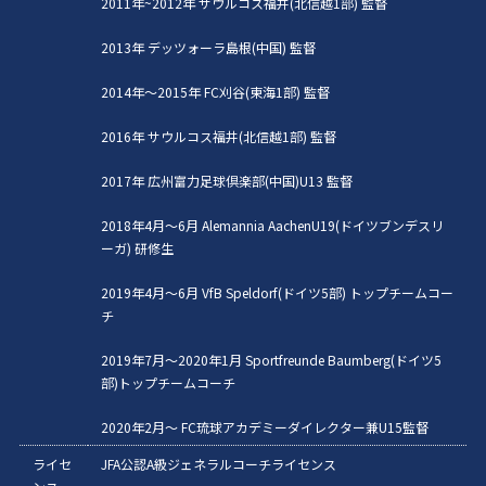
2011年~2012年 サウルコス福井(北信越1部) 監督
2013年 デッツォーラ島根(中国) 監督
2014年〜2015年 FC刈谷(東海1部) 監督
2016年 サウルコス福井(北信越1部) 監督
2017年 広州富力足球倶楽部(中国)U13 監督
2018年4月〜6月 Alemannia AachenU19(ドイツブンデスリ
ーガ) 研修生
2019年4月〜6月 VfB Speldorf(ドイツ5部) トップチームコー
チ
2019年7月〜2020年1月 Sportfreunde Baumberg(ドイツ5
部)トップチームコーチ
2020年2月〜 FC琉球アカデミーダイレクター兼U15監督
ライセ
JFA公認A級ジェネラルコーチライセンス