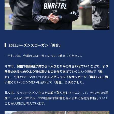
2022シーズンスローガン「勇合」
一それでは、今季のスローガンについて教えてください。
今季は、
個性や価値観が異なる一人ひとりが力を合わせていくことで、より
熱量のあるものやより質の高いものを作りあげていく
という意味で「
融
合
」、今季のテーマの１つである
アグレッシブなサッカーを「勇ましく」戦
い抜く
という2つの思いを合わせて「
勇合
」と決めました。
我々は、サッカーとビジネスを両輪で取り組むチームとして、それぞれの場
面で一人ひとりがグループの成長に好影響を与えられる存在を目指していく
ことが大切だと考えています。