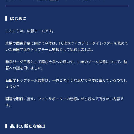
はじめに
こんにちは。広報チームです。
悲願の関東昇格に向けて今季は、FC琉球でアカデミーダイレクターを務めて
いた石田学氏をトップチーム監督として招聘しました。
昨季リーグ王者として臨む今季への思いや、いまのチーム状態について、監
督へお話を伺いました。
石田学トップチーム監督は、一体どのような思いで今季に臨んでいるのでし
ょうか？
開幕を明日に控え、ファンサポーターの皆様にぜひ読んで頂きたい内容で
す。
品川CC 新たな船出