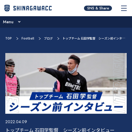
チームコンセプト
SNS & Share
ブログ
Menu
ニュース
チームコンセプト
TOP
Football
ブログ
トップチーム 石田学監督 シーズン前インタビュー
試合日程･結果
ブログ
選手／スタッフ紹介
ニュース
お問い合わせ
試合日程･結果
選手／スタッフ紹介
お問い合わせ
2022.04.09
トップチーム 石田学監督 シーズン前インタビュー