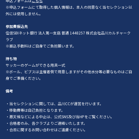
申込フォームは
こちら
※申込フォームにて取得した個人情報は、本人の同意なく当セレクション以
外には使用しません。
参加費振込先
住信SBIネット銀行 法人第一支店 普通 1448257 株式会社品川カルチャーク
ラブ
※振込手数料はご自身でご負担願います。
持ち物
サッカーのゲームができる用具一式
※ボール、ビブスは主催者側で用意しますがその他水分等必要なものはご自
身でご準備ください。
備考
・当セレクションに関しては、品川CCが運営を行います。
・移動費等は自己負担となります。
・悪天候などによる中止は、公式SNS及び当HPをご覧ください。
・合格者のみ、各クラブよりご連絡いたします。
・合否に関するお問い合わせはご遠慮ください。