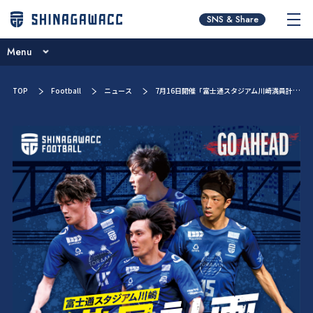
チームコンセプト
SNS & Share
ブログ
Menu
ニュース
チームコンセプト
TOP
Football
ニュース
7月16日開催「富士通スタジアム川崎満員計画」のお知らせ
試合日程･結果
ブログ
選手／スタッフ紹介
ニュース
お問い合わせ
試合日程･結果
選手／スタッフ紹介
お問い合わせ