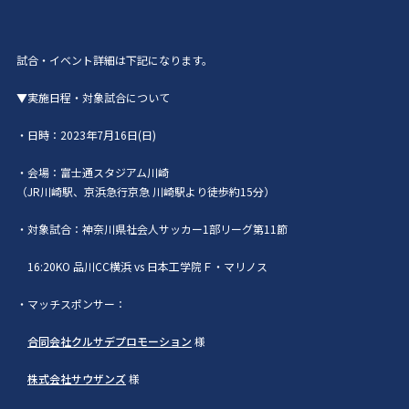
試合・イベント詳細は下記になります。
▼実施日程・対象試合について
・日時：2023年7月16日(日)
・会場：富士通スタジアム川崎
（
JR川崎駅、京浜急行京急 川崎駅より徒歩約15分
）
・対象試合：神奈川県社会人サッカー1部リーグ第11節
16:20KO 品川CC横浜 vs 日本工学院Ｆ・マリノス
・マッチスポンサー：
合同会社クルサデプロモーション
様
株式会社サウザンズ
様