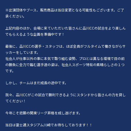
※出演団体やブース、販売商品は当日変更となる可能性もございます。ご了
承ください。
上記内容のほか、会場に来ていただいた皆さんに品川CCの試合をより楽しん
でもらえるような企画を準備中です！
最後に、品川CCの選手・スタッフは、ほぼ全員がフルタイムで働きながらサ
ッカーをしています。
社会人が仕事以外の事に本気で取り組む姿勢、プロとは異なる環境で目の前
の勝負に全力で臨む選手達の姿は、社会人スポーツ特有の素晴らしさの１つ
です。
しかし、チームはまだ成長の途中です。
我々、品川CCがこの試合で勝利できるようにスタンドから皆さんの力を貸し
てください！
今年こそ悲願の関東リーグ昇格を成し遂げます。
当日は富士通スタジアム川崎でお待ちしております！！