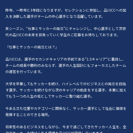
昨年、一昨年と3年目になりますが、セレクションに参加し、品川CCへの加
入を決断した選手がチームの中心選手となり活躍しています。
来シーズン、“仕事とサッカーの両立”にチャレンジし、中心選手として次世
代の品川CCの未来を背負っていく学生のご応募をお待ちしております。
「仕事とサッカーの両立とは？」
品川CCは、選手のセカンドキャリアの手前である“1.5キャリア“に着目し、
チームの成長や勝利のみならず、選手の人生設計にもフォーカスしたチーム
の運営を行っています。
大学を卒業してもサッカーを続け、ハイレベルでのビジネスとの両立を目指
す選手、サッカーを続けながら次のキャリアの助走をする選手、本業に加え
てもう一つの人生の柱としてサッカーに取り組む選手。
今ある立ち位置やカテゴリーに関係なく、サッカー選手として社会に価値を
発揮することのできる場所。
将来性のあるビジネスをしながら、今まで過ごしてきたサッカー人生を、全
力でサッカーを続けられる環境を品川CCが提供していきます。