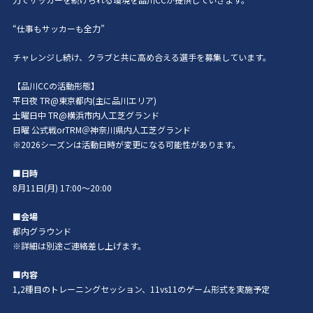
“仕事もサッカーも全力”
チャレンジし続け、クラブと共に高め合える選手を募集しています。
【品川CCの活動形態】
平日夜 TR@東京都内(主に品川エリア)
土曜日中 TR@横浜市内人工芝グランド
日曜 公式戦orTRM＠神奈川県内人工芝グランド
※2026シーズンは活動日時が変更になる可能性があります。
■日時
8月11日(月) 17:00～20:00
■会場
都内グラウンド
※詳細は別途ご連絡差し上げます。
■内容
1,2種目のトレーニングセッション、11vs11のゲーム形式を実施予定