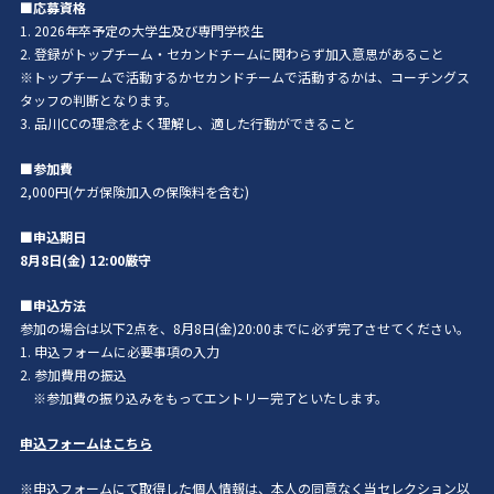
■応募資格
1. 2026年卒予定の大学生及び専門学校生
2. 登録がトップチーム・セカンドチームに関わらず加入意思があること
※トップチームで活動するかセカンドチームで活動するかは、コーチングス
タッフの判断となります。
3. 品川CCの理念をよく理解し、適した行動ができること
■参加費
2,000円(ケガ保険加入の保険料を含む)
■申込期日
8月8日(金) 12:00厳守
■申込方法
参加の場合は以下2点を、8月8日(金)20:00までに必ず完了させてください。
1. 申込フォームに必要事項の入力
2. 参加費用の振込
※参加費の振り込みをもってエントリー完了といたします。
申込フォームはこちら
※申込フォームにて取得した個人情報は、本人の同意なく当セレクション以