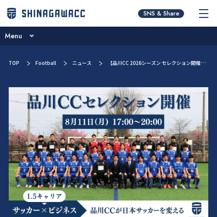
チームコンセプト
SNS & Share
ブログ
Menu
ニュース
チームコンセプト
TOP
Football
ニュース
【品川CC 2026シーズン セレクション開催のお知らせ】
試合日程･結果
ブログ
選手／スタッフ紹介
ニュース
お問い合わせ
試合日程･結果
選手／スタッフ紹介
お問い合わせ