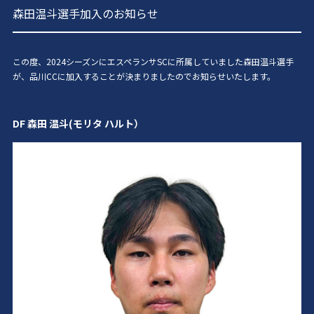
森田温斗選手加入のお知らせ
この度、2024シーズンにエスペランサSC
に所属していました森田温斗
選手
が、品川
CC
に加入することが決まりましたのでお知らせいたします。
DF 森田 温斗
(モリタ
ハルト
）