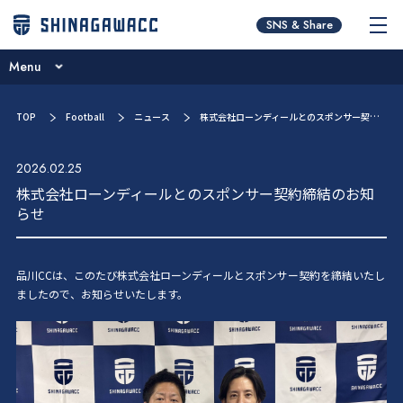
チームコンセプト
SNS & Share
ブログ
Menu
ニュース
チームコンセプト
TOP
Football
ニュース
株式会社ローンディールとのスポンサー契約締結のお知らせ
試合日程･結果
ブログ
選手／スタッフ紹介
2026.02.25
ニュース
株式会社ローンディールとのスポンサー契約締結のお知
お問い合わせ
らせ
試合日程･結果
選手／スタッフ紹介
品川CCは、このたび株式会社ローンディールとスポンサー契約を締結いたし
お問い合わせ
ましたので、お知らせいたします。