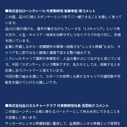
■株式会社ローンディール 代表取締役
後藤幸起
様コメント
この度、品川CC様とスポンサーという形でご一緒できることを嬉しく思って
います。
品川CC様が掲げる、選手が働きながらプレーする「1.5キャリア」という考
え方や、人生・キャリア・地域を分断せずにつなぐクラブの在り方に、共感
を抱いています。
企業に所属しながら一定期間外の環境へ挑戦する“レンタル移籍”もまた、キ
ャリアを二択ではなく越境と循環で捉える取り組みです。
こういったキャリア選択の多様性が、人生の豊かさにつながると信じていま
す。今回「スポンサー」という関係ですが、私たちとしては、挑戦する人を
応援し合うパートナーと捉えています。
今回の取り組みを通じて、スポーツの世界にも新たなキャリアの選択肢や可
能性を届けていけたら嬉しいです。
■株式会社品川カルチャークラブ 代表取締役社長 吉田祐介コメント
この度ローンディール様と新たなパートナーとして歩みを共にできることを
大変嬉しく思います。
サッカーのレンタル移籍制度に着目して、企業間レンタル移籍という発想を