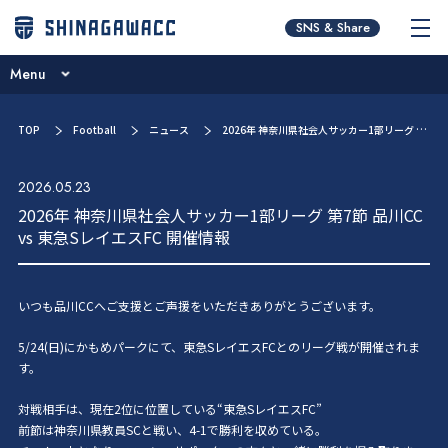
チームコンセプト
SNS & Share
ブログ
Menu
ニュース
チームコンセプト
TOP
Football
ニュース
2026年 神奈川県社会人サッカー1部リーグ 第7節 品川CC vs 東急SレイエスFC 開催情報
試合日程･結果
ブログ
選手／スタッフ紹介
2026.05.23
ニュース
2026年 神奈川県社会人サッカー1部リーグ 第7節 品川CC
お問い合わせ
vs 東急SレイエスFC 開催情報
試合日程･結果
選手／スタッフ紹介
いつも品川CCへご支援とご声援をいただきありがとうございます。
お問い合わせ
5/24(日)にかもめパークにて、東急SレイエスFCとのリーグ戦が開催されま
す。
対戦相手は、現在2位に位置している“東急SレイエスFC”
前節は神奈川県教員SCと戦い、4-1で勝利を収めている。