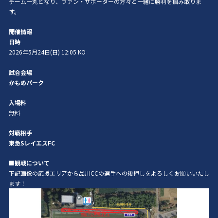
チーム一丸となり、ファン・サポーターの方々と一緒に勝利を掴み取りま
す。
開催情報
日時
2026年5月24日(日) 12:05 KO
試合会場
かもめパーク
入場料
無料
対戦相手
東急SレイエスFC
■観戦について
下記画像の応援エリアから品川CCの選手への後押しをよろしくお願いいたし
ます！