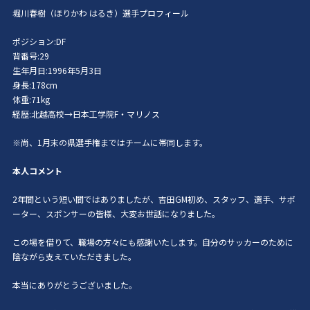
堀川春樹（ほりかわ はるき）選手プロフィール
ポジション:DF
背番号:29
生年月日:1996年5月3日
身長:178cm
体重:71kg
経歴:北越高校→日本工学院F・マリノス
※尚、1月末の県選手権まではチームに帯同します。
本人コメント
2年間という短い間ではありましたが、吉田GM初め、スタッフ、選手、サポ
ーター、スポンサーの皆様、大変お世話になりました。
この場を借りて、職場の方々にも感謝いたします。自分のサッカーのために
陰ながら支えていただきました。
本当にありがとうございました。