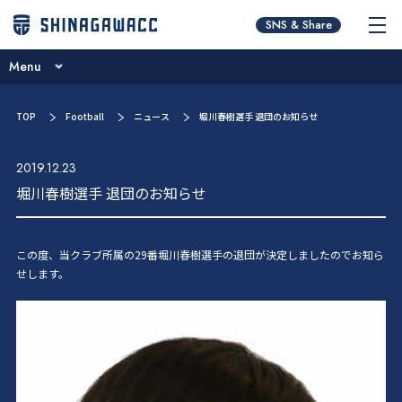
チームコンセプト
SNS & Share
ブログ
Menu
ニュース
チームコンセプト
TOP
Football
ニュース
堀川春樹選手 退団のお知らせ
試合日程･結果
ブログ
選手／スタッフ紹介
2019.12.23
ニュース
堀川春樹選手 退団のお知らせ
お問い合わせ
試合日程･結果
選手／スタッフ紹介
この度、当クラブ所属の29番堀川春樹選手の退団が決定しましたのでお知ら
せします。
お問い合わせ