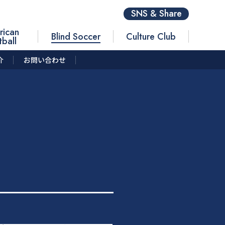
SNS & Share
rican
Blind Soccer
Culture Club
tball
介
お問い合わせ