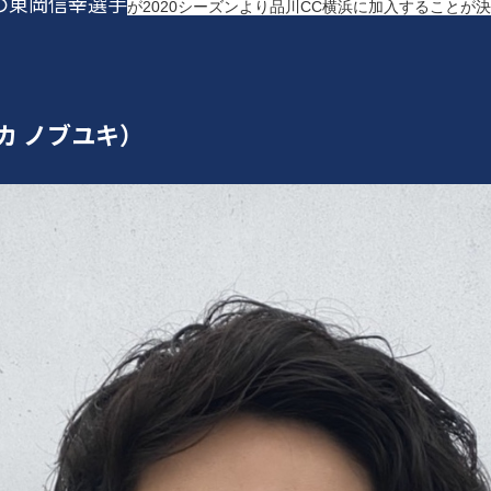
の東岡信幸選手
が2020シーズンより品川CC横浜に加入することが
カ ノブユキ）