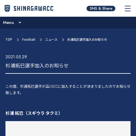
チームコンセプト
SNS & Share
ブログ
Menu
ニュース
チームコンセプト
TOP
Football
ニュース
杉浦拓巳選手加入のお知らせ
試合日程･結果
ブログ
選手／スタッフ紹介
2021.05.29
ニュース
杉浦拓巳選手加入のお知らせ
お問い合わせ
試合日程･結果
選手／スタッフ紹介
この度、杉浦拓巳選手が品川
CC
に加入することが決まりましたのでお知らせ
致します。
お問い合わせ
杉浦 拓巳（スギウラ タクミ）