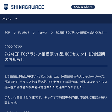
チームコンセプト
SNS & Share
ブログ
Menu
ニュース
チームコンセプト
TOP
Football
ニュース
7/24(日) FCグラシア相模原 vs 品川CCセカンド 試合延期のお知らせ
試合日程･結果
ブログ
選手／スタッフ紹介
2022.07.22
ニュース
7/24(日) FCグラシア相模原 vs 品川CCセカンド 試合延期
お問い合わせ
のお知らせ
試合日程･結果
選手／スタッフ紹介
7/24(日)に開催が予定されておりました、神奈川県社会人サッカーリーグ1
お問い合わせ
部第9節 FCグラシア相模原vs品川CCセカンドの試合は、新型コロナウイルス
感染症の陽性者が複数名確認されたため延期となりました。
また、代替日は9/4(日)です。キックオフ時間等の詳細は下記をご確認お願い
致します。