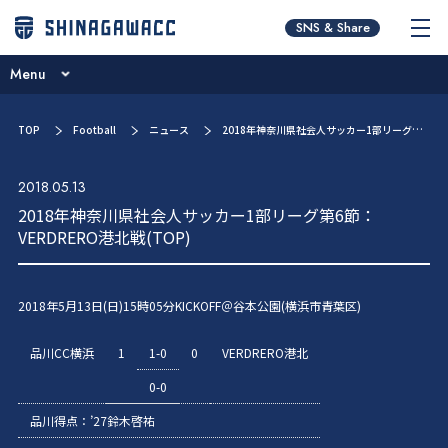
チームコンセプト
SNS & Share
ブログ
Menu
ニュース
チームコンセプト
TOP
Football
ニュース
2018年神奈川県社会人サッカー1部リーグ第6節：VERDRERO港北戦(TOP)
試合日程･結果
ブログ
選手／スタッフ紹介
2018.05.13
ニュース
2018年神奈川県社会人サッカー1部リーグ第6節：
お問い合わせ
VERDRERO港北戦(TOP)
試合日程･結果
選手／スタッフ紹介
2018年5月13日(日)15時05分KICKOFF＠谷本公園(横浜市青葉区)
お問い合わせ
品川CC横浜
1
1-0
0
VERDRERO港北
0-0
品川得点：’27鈴木啓祐