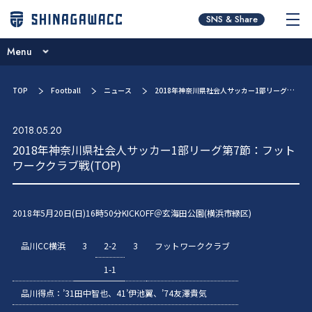
チームコンセプト
SNS & Share
ブログ
Menu
ニュース
チームコンセプト
TOP
Football
ニュース
2018年神奈川県社会人サッカー1部リーグ第7節：フットワーククラブ戦(TOP)
試合日程･結果
ブログ
選手／スタッフ紹介
2018.05.20
ニュース
2018年神奈川県社会人サッカー1部リーグ第7節：フット
お問い合わせ
ワーククラブ戦(TOP)
試合日程･結果
選手／スタッフ紹介
2018年5月20日(日)16時50分KICKOFF＠玄海田公園(横浜市緑区)
お問い合わせ
品川CC横浜
3
2-2
3
フットワーククラブ
1-1
品川得点：’31田中智也、41’伊池翼、’74友澤貴気