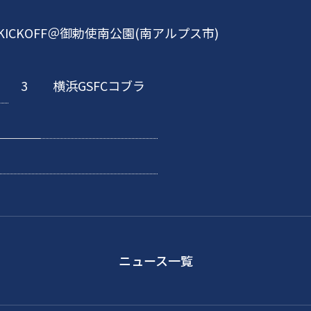
0分KICKOFF＠御勅使南公園(南アルプス市)
3
横浜GSFCコブラ
ニュース一覧