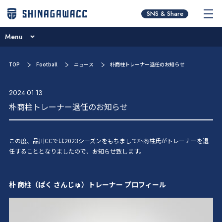
チームコンセプト
SNS & Share
ブログ
Menu
ニュース
チームコンセプト
TOP
Football
ニュース
朴商柱トレーナー退任のお知らせ
試合日程･結果
ブログ
選手／スタッフ紹介
2024.01.13
ニュース
朴商柱トレーナー退任のお知らせ
お問い合わせ
試合日程･結果
選手／スタッフ紹介
この度、品川CCでは2023シーズンをもちまして朴商柱氏がトレーナーを退
任することとなりましたので、お知らせ致します。
お問い合わせ
朴 商柱（ぱく さんじゅ）トレーナー プロフィール