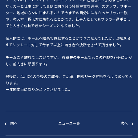
サッカーと仕事に対して真剣に向き合う経験豊富な選手、スタッフ、サポー
ター、地域の方々に囲まれることで今までの自分にはなかったサッカー観
や、考え方、捉え方に触れることができ、社会人としてもサッカー選手とし
ても大きく成長できたシーズンとなりました。
個人的には、チームへ結果で貢献することができませんでしたが、環境を変
えてサッカーに対して今まで以上に向き合う決断をさせて頂きました。
チームこそ離れてしまいますが、 移籍先のチームでもこの経験を存分に活か
し、前向きに頑張ります。
最後に、品川CCの今後のご成長、ご活躍、関東リーグ昇格を心より願ってお
ります。
一年間本当にありがとうございました。
前へ
ニュース一覧
次へ