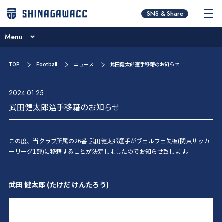
チームコンセプト
SNS & Share
ブログ
Menu
ニュース
チームコンセプト
TOP
Football
ニュース
武田健太郎選手移籍のお知らせ
試合日程･結果
ブログ
選手／スタッフ紹介
2024.01.25
ニュース
武田健太郎選手移籍のお知らせ
お問い合わせ
試合日程･結果
選手／スタッフ紹介
この度、当クラブ所属の26番 武田健太郎選手がヴェルフェ矢板(関東サッカ
ーリーグ1部)に移籍することが決定しましたのでお知らせ致します。
お問い合わせ
武田 健太郎 (たけだ けんたろう)